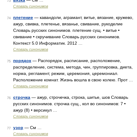
вязка
— См …
73
Словарь синонимов
плетение
— кавандоли, аграмант, витье, вязание, кружево,
74
ажур, свивка, плетенье, вязанье, свивание, рукоделие
Словарь русских синонимов. плетение сущ. • витье •
свивание • скручивание Словарь русских синонимов.
Контекст 5.0 Информатик. 2012 …
Словарь синонимов
порядок
— Распорядок, расписание, расположение,
75
распределение, система, метода, чин, группировка, диета,
норма, регламент, режим, церемония, церемониал.
Расположение комнат. Жизнь вошла в свою колею. Прот …
Словарь синонимов
строчка
— ажур, строчечка, строка, шитье, шов Словарь
76
русских синонимов. строчка сущ., кол во синонимов: 7 •
ажур (8) • версикул …
Словарь синонимов
узор
— См …
77
Словарь синонимов