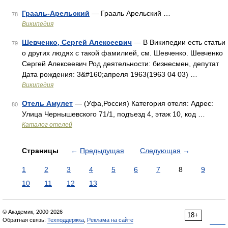
Грааль-Арельский
— Грааль Арельский …
78
Википедия
Шевченко, Сергей Алексеевич
— В Википедии есть статьи
79
о других людях с такой фамилией, см. Шевченко. Шевченко
Сергей Алексеевич Род деятельности: бизнесмен, депутат
Дата рождения: 3&#160;апреля 1963(1963 04 03) …
Википедия
Отель Амулет
— (Уфа,Россия) Категория отеля: Адрес:
80
Улица Чернышевского 71/1, подъезд 4, этаж 10, код …
Каталог отелей
Страницы
←
Предыдущая
Следующая
→
1
2
3
4
5
6
7
8
9
10
11
12
13
© Академик, 2000-2026
18+
Обратная связь:
Техподдержка
,
Реклама на сайте