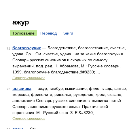
ажур
Толкование
Перевод
Книги
благополучие
— Благоденствие, благосостояние, счастье,
71
удача. Ср. . См. счастье, удача.. ни за какие благополучия...
Словарь русских синонимов и сходных по смыслу
выражений. под. ред. Н. Абрамова, М.: Русские словари,
1999. благополучие благоденствие,&#8230; …
Словарь синонимов
вышивка
— ажур, тамбур, вышивание, филе, гладь, шитье,
72
мережка, фриволите, ришелье, рукоделие, крест, сюзане,
аппликация Словарь русских синонимов. вышивка шитьё
Словарь синонимов русского языка. Практический
справочник. М.: Русский язык. З. Е.&#8230; …
Словарь синонимов